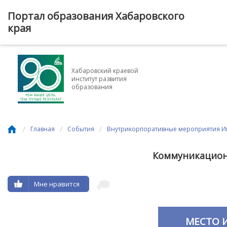
Портал образования Хабаровского
края
Хабаровский краевой
институт развития
образования
/
/
/
Главная
События
Внутрикорпоративные мероприятия Ин
Коммуникацион
Мне нравится
МЕСТО 