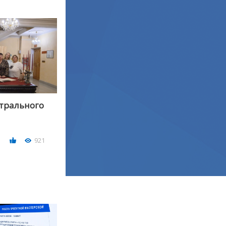
трального
921