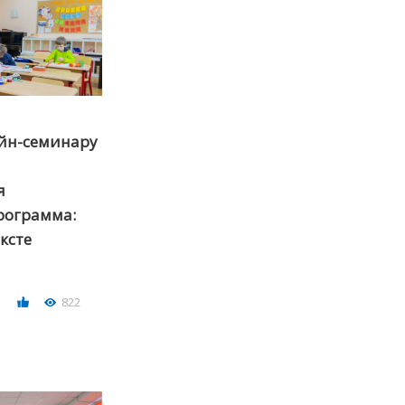
йн-семинару
я
рограмма:
ксте
822