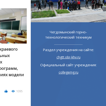
 горно-
Хабаровский дорожно-
 техникум
строительный техникум
краевого
 на сайте:
Раздел учреждения на сайте:
льных
v.ru
hdst.obr-khv.ru
х
учреждения:
Официальный сайт учреждения:
рограмм,
ru
hdst.ru
виях модели
1095