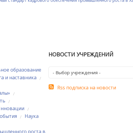
ный стандарт кадрового обеспечения промышленного роста в Х
НОВОСТИ УЧРЕЖДЕНИЙ
ное образование
- Выбор учреждения -
га и наставника
/
Rss подписка на новости
алы»
/
сть
/
нновации
/
обытия
Наука
/
ышленного роста в