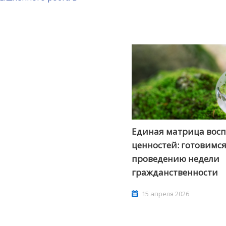
АШИ ПРОФЕССИОНАЛЬНЫЕ
НАШИ ПРОФЕССИ
Единая матрица вос
ЗОВАТЕЛЬНЫЕ ОРГАНИЗАЦИИ
ОБРАЗОВАТЕЛЬНЫЕ 
ценностей: готовимся
проведению недели
гражданственности
15 апреля 2026