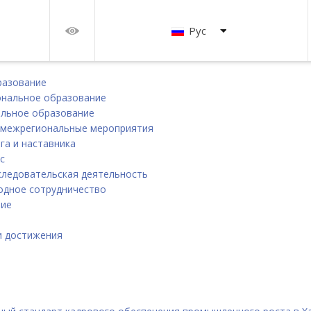
Рус
разование
нальное образование
льное образование
 межрегиональные мероприятия
га и наставника
с
следовательская деятельность
дное сотрудничество
ние
и
и достижения