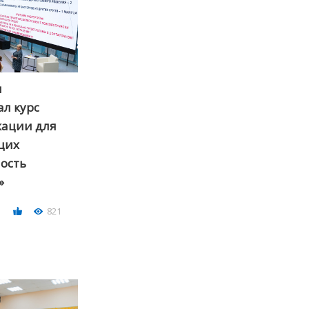
я
ал курс
ации для
щих
ость
»
821