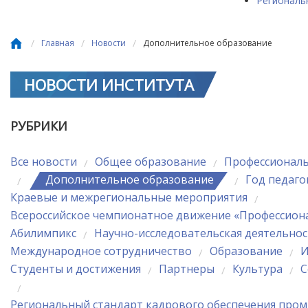
Региональ
/
/
/
Главная
Новости
Дополнительное образование
НОВОСТИ ИНСТИТУТА
РУБРИКИ
Все новости
Общее образование
Профессиональ
/
/
Дополнительное образование
Год педаго
/
/
Краевые и межрегиональные мероприятия
/
Всероссийское чемпионатное движение «Профессион
Абилимпикс
Научно-исследовательская деятельно
/
Международное сотрудничество
Образование
И
/
/
Студенты и достижения
Партнеры
Культура
С
/
/
/
/
Региональный стандарт кадрового обеспечения пром