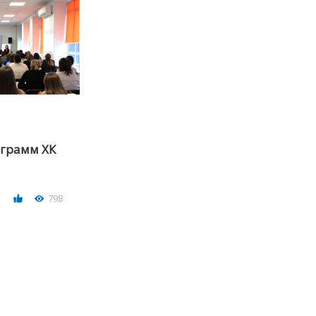
ограмм ХК
798