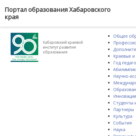
Портал образования Хабаровского
края
Общее об
Профессио
Хабаровский краевой
институт развития
Дополните
образования
Краевые и
Год педаго
Абилимпик
Научно-ис
Междунаро
Образова
Инноваци
Студенты 
Партнеры
Культура
События
Наука