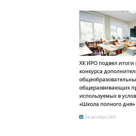
абаровский краевой институт
Чегдомынский
развития образования
технологический
ХК ИРО подвел итоги 
Раздел учреждения на сайте:
Раздел учреждения
конкурса дополните
obr-khv.ru
chgtt.obr-kh
общеобразовательны
ициальный сайт учреждения:
Официальный сайт 
общеразвивающих п
profobr27.ru
collegemg.
используемых в усло
«Школа полного дня»
24 декабря 2025